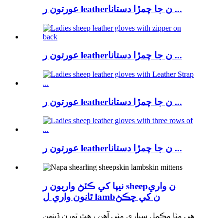
عورتون ر leatherن جا چمڙا دستانا ...
عورتون ر leatherن جا چمڙا دستانا ...
عورتون ر leatherن جا چمڙا دستانا ...
عورتون ر leatherن جا چمڙا دستانا ...
نيپا کي ڪٽڻ واريون ر sheepن واري
ٿانون واري ل lambن کي ڇڪڻ
هي مٽا مڪمل سياري مٽي آهن ، هٿ ٿورن ڏينهن