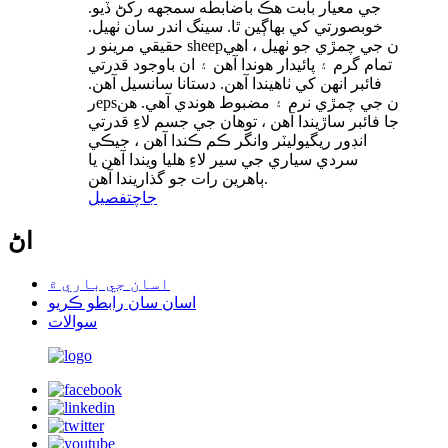
جي معيار بابت هڪ باضابطه سمجھه رکڻ ڏيو.
خوبصورتي کي بهاڳين ٿا. سينگ اندر سان ٺهيل.
حقيقي مرينو ر sheepن جي چمڙي جو ٺهيل ، اهي
تمام گرم ۽ پائيدار هوندا آهن ۽ ان باوجود قدرتي
فائبر انهن کي ٺاهيندا آهن. دستانا سانسيل آهن.
رepsن جي چمڙي نرم ۽ مضبوط هوندي آهي. هن
جا فائبر ساڙيندا آهن ، توهان جي جسم لاءِ قدرتي
انڊور ريگيوليٽر وانگر ڪم ڪندا آهن ، جيڪي
سردي سياري جي سير لاءِ هليا ويندا آهن يا
ٻاهرين رات جو گذاريندا آهن.
جاچ
تفصيل
اڻ
اسان جي باري ۾
اسان سان رابطو ڪريو
سوالات