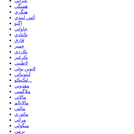
عبراني
همنگي
هنگري
آئس لينڊي
اِگبو
جاواني
ڪنادي
قازق
خمير
ڪردي
ڪرغيز
لاطيني
لاتوين ٻولي
ليٿونيائي
لڪيڪو ..
مقدوني
ملاگسي
مالائي
مالايالم
مالٽي
مائوري
مراٺي
منگولي
برمي