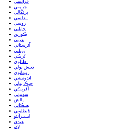
فرانسي
جرمني
پرتگالي
اندلسي
روسي
جاپاني
ڪورين
عربي
آئرستاني
يوناني
تُرڪي
اطالوي
ڊينش ٻولي
رومانوي
انڊونيشي
چيڪ ٻولي
آفريڪي
سويڊني
پالش
بسڪاني
قيطلوني
ايسپرانتو
هندي
لائو