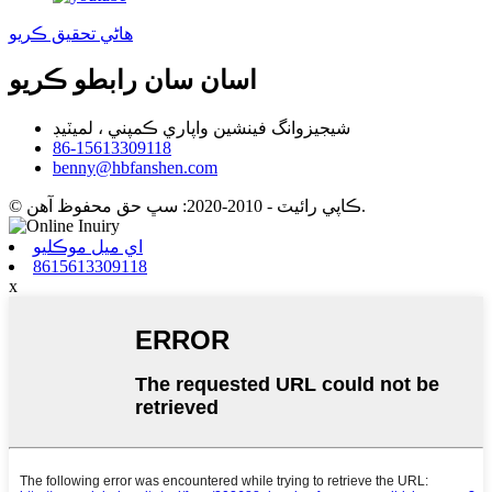
هاڻي تحقيق ڪريو
اسان سان رابطو ڪريو
شيجيزوانگ فينشين واپاري ڪمپني ، لميٽيڊ
86-15613309118
benny@hbfanshen.com
© ڪاپي رائيٽ - 2010-2020: سڀ حق محفوظ آهن.
اي ميل موڪليو
8615613309118
x