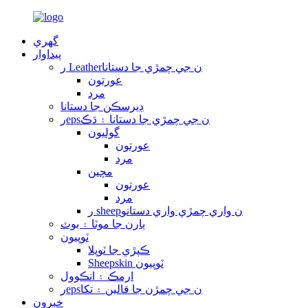
گهري
پيداوار
ر Leatherن جي چمڙي جا دستانا
عورتون
مرد
ڊيرسڪن جا دستانا
رepsن جي چمڙي جا دستانا ۽ ڌڪ
گوليون
عورتون
مرد
مچين
عورتون
مرد
ر sheepن واري چمڙي واري دستانو
ٻارن جا موٽا ۽ بوٽ
ٽوپيون
ڪپڙي جا ٽوپلا
Sheepskin ٽوپيون
ارمڪ ۽ انڪوول
رepsن جي چمڙن جا قالين ۽ تکا
خبرون