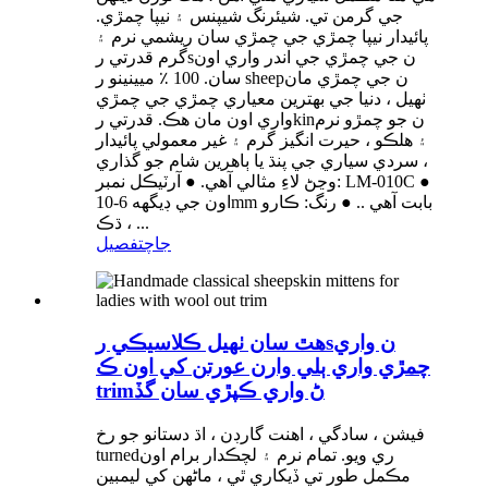
جي گرمن تي. شيئرنگ شيپنس ۽ نيپا چمڙي.
پائيدار نيپا چمڙي جي چمڙي سان ريشمي نرم ۽
گرم قدرتي رsن جي چمڙي جي اندر واري اون
سان. 100 ٪ ميينينو ر sheepن جي چمڙي مان
ٺهيل ، دنيا جي بهترين معياري چمڙي جي چمڙي
واري اون مان هڪ. قدرتي رkinن جو چمڙو نرم
۽ هلڪو ، حيرت انگيز گرم ۽ غير معمولي پائيدار
، سردي سياري جي پنڌ ​​يا ٻاهرين شام جو گذاري
وڃڻ لاءِ مثالي آهي. ● آرٽيڪل نمبر: LM-010C ●
اون جي ڊيگهه 6-10mm بابت آهي .. ● رنگ: ڪارو
، ڌڪ ...
جاچ
تفصيل
هٿ سان ٺهيل ڪلاسيڪي رsن واري
چمڙي واري ٻلي وارن عورتن کي اون ڪ
trimڻ واري ڪپڙي سان گڏ
فيشن ، سادگي ، اهنت گارڊن ، اڌ دستانو جو رخ
turnedري ويو. تمام نرم ۽ لچڪدار برام اون
مڪمل طور تي ڏيکاري ٿي ، ماڻهن کي ليمبين