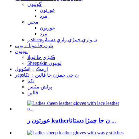
گوليون
عورتون
مرد
مچين
عورتون
مرد
ر sheepن واري چمڙي واري دستانو
ٻارن جا موٽا ۽ بوٽ
ٽوپيون
ڪپڙي جا ٽوپلا
Sheepskin ٽوپيون
ارمڪ ۽ انڪوول
رepsن جي چمڙن جا قالين ۽ تکا
تکيا
پولش مٽيس
قالين
عورتون ر leatherن جا چمڙا دستانا ...