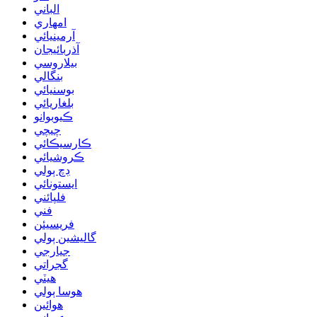
الباني
امهاري
آرمينيائي
آذربائيجان
بيلاروسي
بنگالي
بوسنيائي
بلغاريائي
ڪيوبوانو
چيچي
ڪارسيڪائي
ڪروشيائي
ڊچ ٻولي
ايستونائي
فلپائني
فني
فريسيئن
گاليشين ٻولي
جيارجي
گجراتي
هيٽي
هوسا ٻولي
هوائين