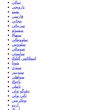
نيپالي
نارويجي
پشتو
فارسي
پنجابي
سربيائي
سِسوٿو
سنھالا
سلوويڪي
سلوويني
صومالي
ساموئي
اسڪاٽس گئلِڪ
شونا
سنڌي
سنڊينيز
سواهلي
تاجڪ
تاملي
تيلوگو ٻولي
ٿائي ٻولي
يوڪرينين
اردو
اُزبڪ