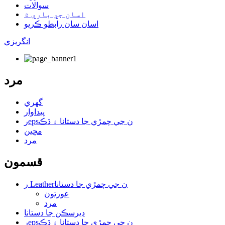
سوالات
اسان جي باري ۾
اسان سان رابطو ڪريو
انگريزي
مرد
گهري
پيداوار
رepsن جي چمڙي جا دستانا ۽ ڌڪ
مچين
مرد
قسمون
ر Leatherن جي چمڙي جا دستانا
عورتون
مرد
ڊيرسڪن جا دستانا
رepsن جي چمڙي جا دستانا ۽ ڌڪ