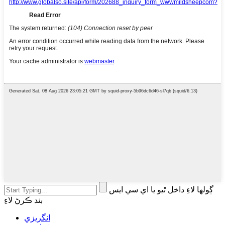
ڳولھا لاءِ داخل ٿيو يا اي سي ايس
بند ڪرڻ لاءِ
انگريزي