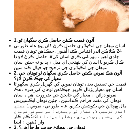
1. آئون قيمت ڪيئن حاصل ڪري سگهان ٿو
اسان توهان جي انڪوائري حاصل ڪرڻ کان پوءِ عام طور تي
24 ڪلاڪن اندر اقتباس ڪندا آهيون. جيڪڏهن توهان قيمت
حاصل ڪرڻ لاءِ ڏا urا جلدي آهيو ، مهرباني ڪري اسان کي
ڪال ڪريو يا اسان کي پنهنجي اي ميل ۾ ٻڌايو ته جيئن اسان
توهان جي انڪوائري جي ترجيح جو خيال ڪنداسين.
2. آئون هڪ نموني ڪيئن حاصل ڪري سگهان ٿو توهان جي
معيار کي چيڪ ڪرڻ لاءِ؟
قيمت جي تصديق بعد ، توهان نموني کي گهربل ڪري سگهو ٿا
اسان جو معيار پڙتال ڪريو. جيڪڏهن توهان کي صرف هڪ
نمونو ڊزائن ۽ معيار کي جانچڻ جي ضرورت آهي ، اسان
توهان کي مفت فراهم ڪنداسين ، جئين توهان ايڪسپريس
مال پهچائڻ جي ڪوشش ڪريو. عام طور تي ، نموني 1 هفتي
اندر ترسيل لاءِ تيار ٿي ويندي. ۽ هو نموني توهان
کي ايڪسپريس ذريعي موڪليا ويندا ۽ 3-5 ڪم ڪار
وارا ڏينهن ۾ ايندا.
3. توهان جي پهچائڻ جو شرط ڇا آهي؟