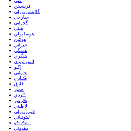
فني
فريسيئن
گاليشين ٻولي
جيارجي
گجراتي
هيٽي
هوسا ٻولي
هوائين
عبراني
همنگي
هنگري
آئس لينڊي
اِگبو
جاواني
ڪنادي
قازق
خمير
ڪردي
ڪرغيز
لاطيني
لاتوين ٻولي
ليٿونيائي
لڪيڪو ..
مقدوني