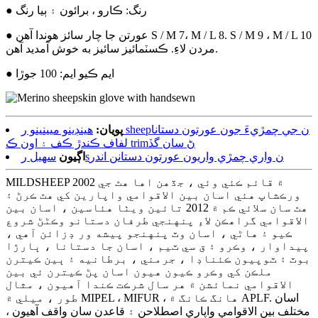
● رنگ: ڪارو ، برائون ۽ ٻيا رنگ
● عورتن جا چار سائز هوندا آهن S / M 7، M / L 8. S / M 9 ، M / L 10
مردن لاءِ. ڪسٽمائيز سائيز به خوش آمديد آهن.
● ايم ڪيو ايم: 100 جوڙا
پويان:
هينڊينو ميينينو ر sheepن جي چمڙيءَ جون عورتون دستانا
لفاف ڪندڙ ڪف ۽ اون ڪ trimڻ سان گڏ
سهيل رsن واري چمڙي واريون عورتون دستانن اندر
اڳيون
MILDSHEEP 2002 ۾ قائم ڪئي وئي ، جڏهن اها هٿ جي
ورڪشاپ هئي اسان بين الاقوامي واپارين کي هٿ ڪرڻ ۽
هٿ سان سلائي ڪم ۾ 2012 تائين ويٺا هئاسين ، اسان بين
الاقوامي گراهڪن لاءِ پنهنجي طرفان دستانو وڪڻڻ شروع
ڪيو ۽ هاڻي ، اسان وٽ پنهنجو پيشه ور ڊزائن آهي ،
پيداوار ، وڪرو ۽ ق سي ٽيم ، اسان جا دستانا ، ٻارڙا
بوٽ ۽ ٽوپيون ڪئناڊا ، جرمني ، برطانيه ۽ ٻين ڪيترن
ملڪن کي وڪرو ڪيون هيون اسان پڻ ڪيترن ئي بين
الاقوامي نمائشن ۾ هر سال شرڪت ڪندا آهيون ، مثال
طور ، ميلي ۾ MIPEL ، MIFUR ، هانگ ڪانگ ۾ APLF. اسان
مختلف بين الاقوامي واپاري اصطلاحن ۽ قاعدن سان واقف آهيون ،