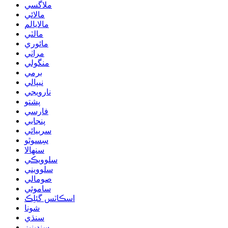
ملاگسي
مالائي
مالايالم
مالٽي
مائوري
مراٺي
منگولي
برمي
نيپالي
نارويجي
پشتو
فارسي
پنجابي
سربيائي
سِسوٿو
سنھالا
سلوويڪي
سلوويني
صومالي
ساموئي
اسڪاٽس گئلِڪ
شونا
سنڌي
سنڊينيز