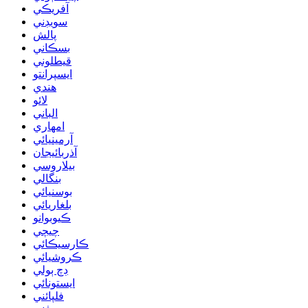
آفريڪي
سويڊني
پالش
بسڪاني
قيطلوني
ايسپرانتو
هندي
لائو
الباني
امهاري
آرمينيائي
آذربائيجان
بيلاروسي
بنگالي
بوسنيائي
بلغاريائي
ڪيوبوانو
چيچي
ڪارسيڪائي
ڪروشيائي
ڊچ ٻولي
ايستونائي
فلپائني