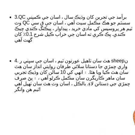
3.QC برآمد جي تجربن کان وڌيڪ سال ، اسان جي ڪمپني
وٽ QC سسٽم جو هڪ مڪمل سيٽ آهي ، اسان جي ق سي
ٽيم هر پروسيس کي مادي خريد ، پيداوار ، پيڪنگ ڪندي چيڪ
ڪندي. پڪ ڪري ته اسان جي خراب ڪيل شرح 0.1٪ کان
گهٽ آهي
4. هٿ سان ٺاهيل عورتون ٽيم ، اسان جي سڀني ر sheepن
واري چمڙي جا دستانا سلائي طرفان روايتي انداز سان هٿ
سان هٿ ڪيا ويا هئا. ۽ انهي کي 10 سالن کان وڌيڪ تجربي
سان ماهر ڪاريگرن سان مڪمل ڪرڻو آهي ، ۽ پڻ صرف
چمڙي جي دستانن لاءِ. بالڪل ، اسان وٽ هٿ سان ٺهيل آهي
ٽيم هن وانگر!