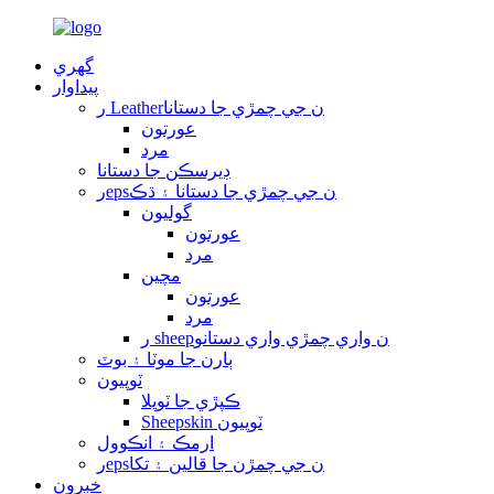
گهري
پيداوار
ر Leatherن جي چمڙي جا دستانا
عورتون
مرد
ڊيرسڪن جا دستانا
رepsن جي چمڙي جا دستانا ۽ ڌڪ
گوليون
عورتون
مرد
مچين
عورتون
مرد
ر sheepن واري چمڙي واري دستانو
ٻارن جا موٽا ۽ بوٽ
ٽوپيون
ڪپڙي جا ٽوپلا
Sheepskin ٽوپيون
ارمڪ ۽ انڪوول
رepsن جي چمڙن جا قالين ۽ تکا
خبرون