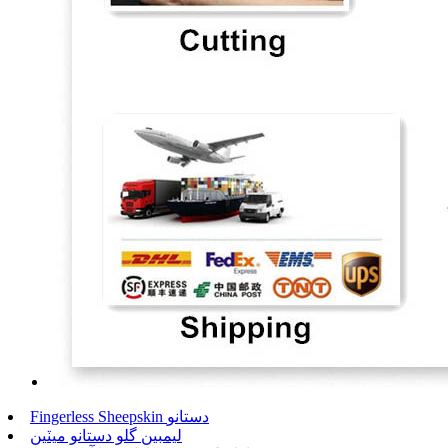
Fingerless Sheepskin دستانو
ليمبين گلو دستانو ميٽين