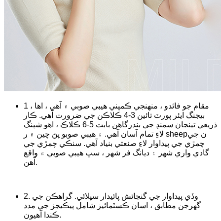
1 ، مقام جو فائدو ، منهنجي ڪمپني هيبي صوبي ۾ آهي ، اها
بيجنگ ايئر پورٽ تائين 3-4 ڪلاڪن جي ضرورت آهي. ڪار
ذريعي تينجان سمنڊ جي بندرگاهن بابت 5-6 ڪلاڪ ، اهو شپنگ
لاءِ تمام آسان آهي. ۽ هيبي صوبو پڻ چين ۾ ر sheepن جي
چمڙي جي پيداوار لاءِ صنعتي بنياد آهي. سنڪي چمڙي جي
گادي واري شهر ۽ ديانگ فر شهر ، سڀ هيبي صوبي ۾ واقع
آهن.
2. وڏي پيداوار جي گنجائش پائيدار سپلائي. گراهڪن جي
گهرجن مطابق ، اسان ڪسٽمائيز شامل پيڪيجز جي مدد
ڪندا آهيون.