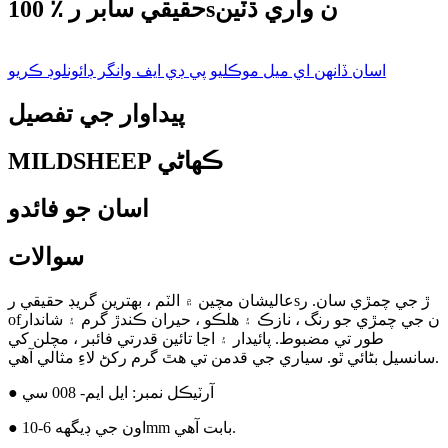
100 ٪ حقيقي سابر رsن واري ڌٽين
اسان ڏانهن اي ميل موڪليو
پي ڊي ايف وانگر ڊائونلوڊ ڪريو
پيداوار جي تفصيل
MILDSHEEP ڪهاڻي
اسان جو فائدو
سوالات
عاليشان مچين ۾ الٽم ، بهترين گريڊ حقيقي رsڙ جي چمڙي سان. ر
ofن جي چمڙي جو رنگ ، نازڪ ۽ هلڪو ، حيران ڪندڙ گرم ۽ شاندار
طور تي مضبوط. پائيدار ۽ اڃا تائين قدرتي فائبر ، مچلن کي
سانسيل بڻائي ٿو. سياري جي قدمن تي هٿ گرم رکڻ لاءِ مثالي آهي.
● آرٽيڪل نمبر: ايل ايم- 008 سي
● اون جي ڊيگهه 6-10mm بابت آهي.