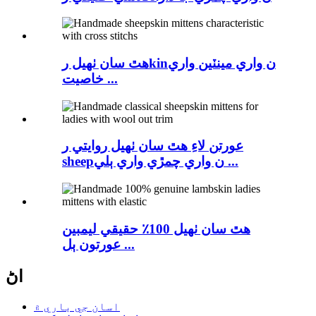
هٿ سان ٺهيل رkinن واري مينٽين واري
خاصيت ...
عورتن لاءِ هٿ سان ٺهيل روايتي ر
sheepن واري چمڙي واري ٻلي ...
هٿ سان ٺهيل 100٪ حقيقي ليمبين
عورتون ٻل ...
اڻ
اسان جي باري ۾