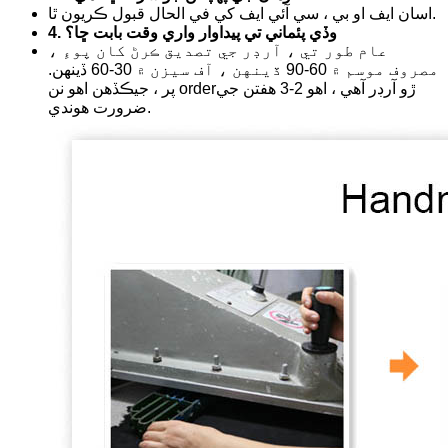
اسان ايف او بي ، سي آئي ايف کي في الحال قبول ڪريون ٿا.
4. وڏي پئماني تي پيداوار واري وقت بابت ڇا؟
عام طور تي ، آرڊر جي تصديق ڪرڻ کان پوءِ ،
مصروف موسم ۾ 60-90 ڏينهن ، آف سيزن ۾ 30-60 ڏينهن.
پر ، جيڪڏهن اهو نن orderڙو آرڊر آهي ، اهو 2-3 هفتن جي
ضرورت هوندي.