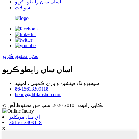
اسان سان رابطو ڪريو
سوالات
هاڻي تحقيق ڪريو
اسان سان رابطو ڪريو
شيجيزوانگ فينشين واپاري ڪمپني ، لميٽيڊ
86-15613309118
benny@hbfanshen.com
© ڪاپي رائيٽ - 2010-2020: سڀ حق محفوظ آهن.
اي ميل موڪليو
8615613309118
x