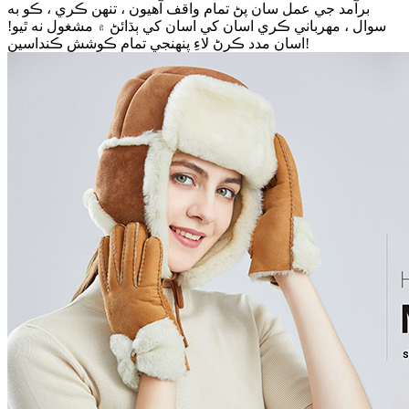
برآمد جي عمل سان پڻ تمام واقف آهيون ، تنهن ڪري ، ڪو به
سوال ، مهرباني ڪري اسان کي اسان کي ٻڌائڻ ۾ مشغول نه ٿيو!
اسان مدد ڪرڻ لاءِ پنهنجي تمام ڪوشش ڪنداسين!