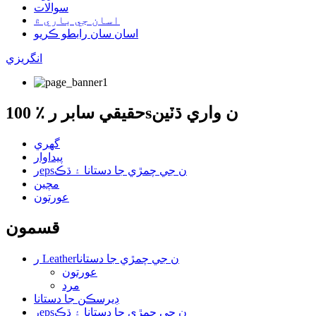
سوالات
اسان جي باري ۾
اسان سان رابطو ڪريو
انگريزي
100 ٪ حقيقي سابر رsن واري ڌٽين
گهري
پيداوار
رepsن جي چمڙي جا دستانا ۽ ڌڪ
مچين
عورتون
قسمون
ر Leatherن جي چمڙي جا دستانا
عورتون
مرد
ڊيرسڪن جا دستانا
رepsن جي چمڙي جا دستانا ۽ ڌڪ