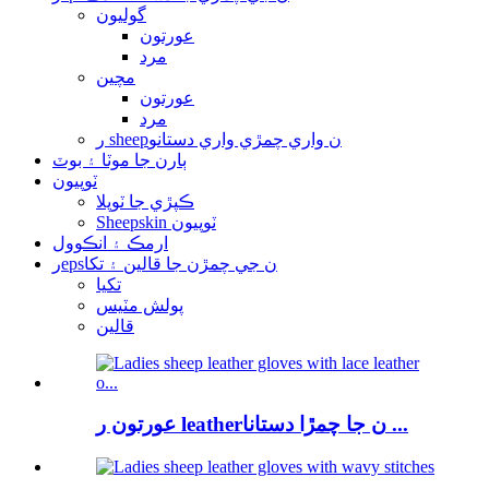
گوليون
عورتون
مرد
مچين
عورتون
مرد
ر sheepن واري چمڙي واري دستانو
ٻارن جا موٽا ۽ بوٽ
ٽوپيون
ڪپڙي جا ٽوپلا
Sheepskin ٽوپيون
ارمڪ ۽ انڪوول
رepsن جي چمڙن جا قالين ۽ تکا
تکيا
پولش مٽيس
قالين
عورتون ر leatherن جا چمڙا دستانا ...