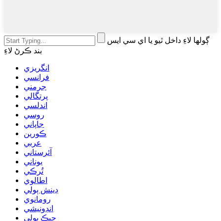
ڳولھا لاءِ داخل ٿيو يا اي سي ايس
بند ڪرڻ لاءِ
انگريزي
فرانسي
جرمني
پرتگالي
اندلسي
روسي
جاپاني
ڪورين
عربي
آئرستاني
يوناني
تُرڪي
اطالوي
ڊينش ٻولي
رومانوي
انڊونيشي
چيڪ ٻولي