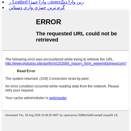
ر Leatherن وارا چمڙا آingerرين وارا ڌڪ
گرم ترين چمڙي واري دستانن