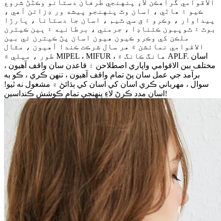
الاقوامي گراهڪن لاءِ پنهنجي طرفان دستانو وڪڻڻ شروع
ڪيو ۽ هاڻي ، اسان وٽ پنهنجو پيشه ور ڊزائن آهي ،
پيداوار ، وڪرو ۽ ق سي ٽيم ، اسان جا دستانا ، ٻارڙا
بوٽ ۽ ٽوپيون ڪئناڊا ، جرمني ، برطانيه ۽ ٻين ڪيترن
ملڪن کي وڪرو ڪيون هيون اسان پڻ ڪيترن ئي بين
الاقوامي نمائشن ۾ هر سال شرڪت ڪندا آهيون ، مثال
طور ، ميلي ۾ MIPEL ، MIFUR ، هانگ ڪانگ ۾ APLF. اسان
مختلف بين الاقوامي واپاري اصطلاحن ۽ قاعدن سان واقف آهيون ،
برآمد جي عمل سان پڻ تمام واقف آهيون ، تنهن ڪري ، ڪو به
سوال ، مهرباني ڪري اسان کي اسان کي ٻڌائڻ ۾ مشغول نه ٿيو!
اسان مدد ڪرڻ لاءِ پنهنجي تمام ڪوشش ڪنداسين!