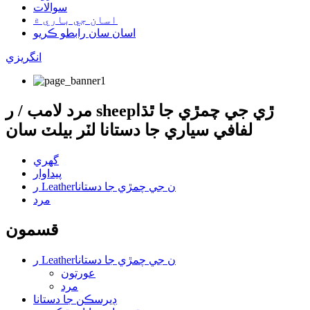
سوالات
اسان جي باري ۾
اسان سان رابطو ڪريو
انگريزي
مرد لامب / ر sheepڙي جي چمڙي جا ٿڌا
لفافي سياري جا دستانا لٽر بيلٽ سان
گهري
پيداوار
ر Leatherن جي چمڙي جا دستانا
مرد
قسمون
ر Leatherن جي چمڙي جا دستانا
عورتون
مرد
ڊيرسڪن جا دستانا