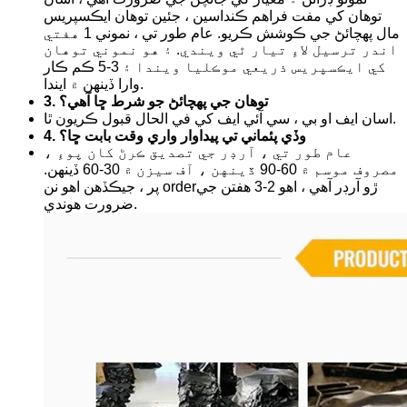
توهان کي مفت فراهم ڪنداسين ، جئين توهان ايڪسپريس
مال پهچائڻ جي ڪوشش ڪريو. عام طور تي ، نموني 1 هفتي
اندر ترسيل لاءِ تيار ٿي ويندي. ۽ هو نموني توهان
کي ايڪسپريس ذريعي موڪليا ويندا ۽ 3-5 ڪم ڪار
وارا ڏينهن ۾ ايندا.
3. توهان جي پهچائڻ جو شرط ڇا آهي؟
اسان ايف او بي ، سي آئي ايف کي في الحال قبول ڪريون ٿا.
4. وڏي پئماني تي پيداوار واري وقت بابت ڇا؟
عام طور تي ، آرڊر جي تصديق ڪرڻ کان پوءِ ،
مصروف موسم ۾ 60-90 ڏينهن ، آف سيزن ۾ 30-60 ڏينهن.
پر ، جيڪڏهن اهو نن orderڙو آرڊر آهي ، اهو 2-3 هفتن جي
ضرورت هوندي.