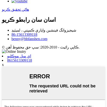
هاڻي تحقيق ڪريو
اسان سان رابطو ڪريو
شيجيزوانگ فينشين واپاري ڪمپني ، لميٽيڊ
86-15613309118
benny@hbfanshen.com
© ڪاپي رائيٽ - 2010-2020: سڀ حق محفوظ آهن.
اي ميل موڪليو
8615613309118
x