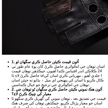
1. آئون قيمت ڪيئن حاصل ڪري سگهان ٿو
اسان توهان جي انڪوائري حاصل ڪرڻ کان پوءِ عام طور تي
24 ڪلاڪن اندر اقتباس ڪندا آهيون. جيڪڏهن توهان قيمت
حاصل ڪرڻ لاءِ ڏا urا جلدي آهيو ، مهرباني ڪري اسان کي
ڪال ڪريو يا اسان کي پنهنجي اي ميل ۾ ٻڌايو ته جيئن اسان
توهان جي انڪوائري جي ترجيح جو خيال ڪنداسين.
2. آئون هڪ نموني ڪيئن حاصل ڪري سگهان ٿو توهان جي
معيار کي چيڪ ڪرڻ لاءِ؟
قيمت جي تصديق بعد ، توهان نموني کي گهربل ڪري سگهو ٿا
اسان جو معيار پڙتال ڪريو. جيڪڏهن توهان کي صرف هڪ
نمونو ڊزائن ۽ معيار کي جانچڻ جي ضرورت آهي ، اسان