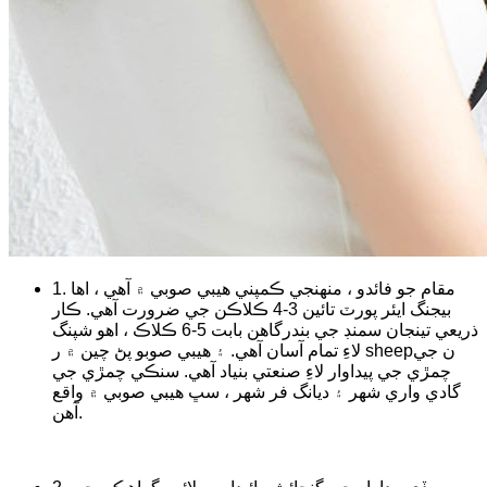
1. مقام جو فائدو ، منهنجي ڪمپني هيبي صوبي ۾ آهي ، اها
بيجنگ ايئر پورٽ تائين 3-4 ڪلاڪن جي ضرورت آهي. ڪار
ذريعي تينجان سمنڊ جي بندرگاهن بابت 5-6 ڪلاڪ ، اهو شپنگ
لاءِ تمام آسان آهي. ۽ هيبي صوبو پڻ چين ۾ ر sheepن جي
چمڙي جي پيداوار لاءِ صنعتي بنياد آهي. سنڪي چمڙي جي
گادي واري شهر ۽ ديانگ فر شهر ، سڀ هيبي صوبي ۾ واقع
آهن.