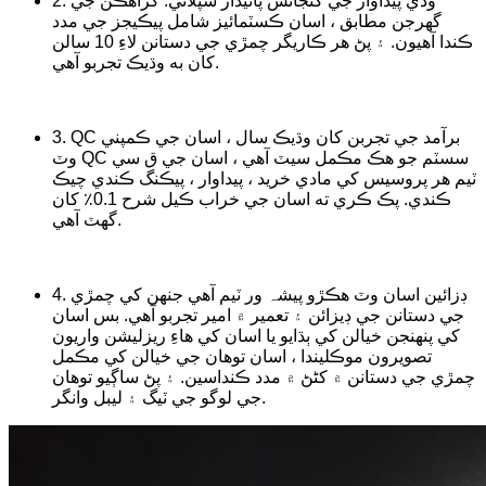
2. وڏي پيداوار جي گنجائش پائيدار سپلائي. گراهڪن جي
گهرجن مطابق ، اسان ڪسٽمائيز شامل پيڪيجز جي مدد
ڪندا آهيون. ۽ پڻ هر ڪاريگر چمڙي جي دستانن لاءِ 10 سالن
کان به وڌيڪ تجربو آهي.
3. QC برآمد جي تجربن کان وڌيڪ سال ، اسان جي ڪمپني
وٽ QC سسٽم جو هڪ مڪمل سيٽ آهي ، اسان جي ق سي
ٽيم هر پروسيس کي مادي خريد ، پيداوار ، پيڪنگ ڪندي چيڪ
ڪندي. پڪ ڪري ته اسان جي خراب ڪيل شرح 0.1٪ کان
گهٽ آهي.
4. ڊزائين اسان وٽ ھڪڙو پیشہ ور ٽيم آھي جنھن کي چمڙي
جي دستانن جي ڊيزائن ۽ تعمير ۾ امير تجربو آھي. بس اسان
کي پنهنجن خيالن کي ٻڌايو يا اسان کي هاءِ ريزليشن واريون
تصويرون موڪليندا ، اسان توهان جي خيالن کي مڪمل
چمڙي جي دستانن ۾ کڻڻ ۾ مدد ڪنداسين. ۽ پڻ ساڳيو توهان
جي لوگو جي ٽيگ ۽ ليبل وانگر.