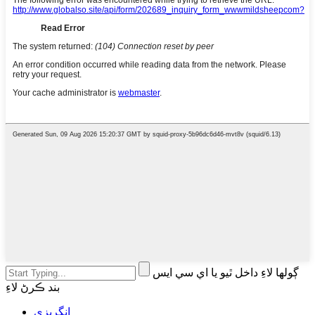
ڳولھا لاءِ داخل ٿيو يا اي سي ايس
بند ڪرڻ لاءِ
انگريزي