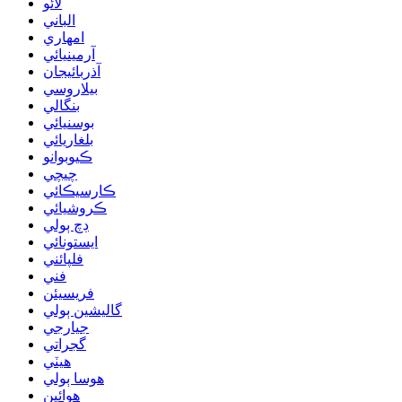
لائو
الباني
امهاري
آرمينيائي
آذربائيجان
بيلاروسي
بنگالي
بوسنيائي
بلغاريائي
ڪيوبوانو
چيچي
ڪارسيڪائي
ڪروشيائي
ڊچ ٻولي
ايستونائي
فلپائني
فني
فريسيئن
گاليشين ٻولي
جيارجي
گجراتي
هيٽي
هوسا ٻولي
هوائين