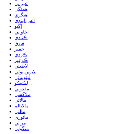
عبراني
همنگي
هنگري
آئس لينڊي
اِگبو
جاواني
ڪنادي
قازق
خمير
ڪردي
ڪرغيز
لاطيني
لاتوين ٻولي
ليٿونيائي
لڪيڪو ..
مقدوني
ملاگسي
مالائي
مالايالم
مالٽي
مائوري
مراٺي
منگولي