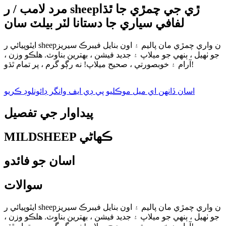
مرد لامب / ر sheepڙي جي چمڙي جا ٿڌا
لفافي سياري جا دستانا لٽر بيلٽ سان
ايٿوپيائي ر sheepن واري چمڙي مان پاليم ۽ اون بنايل فيبرڪ سيريز
جو ٺهيل ، ٻنهي جو ميلاپ ۽ جديد فيشن ، بهترين بناوٽ. هلڪو وزن ،
آرام ۽ خوبصورتي ، صحيح ميلاپ! نه رڳو گرم ، پر تمام ٿڌو!
اسان ڏانهن اي ميل موڪليو
پي ڊي ايف وانگر ڊائونلوڊ ڪريو
پيداوار جي تفصيل
MILDSHEEP ڪهاڻي
اسان جو فائدو
سوالات
ايٿوپيائي ر sheepن واري چمڙي مان پاليم ۽ اون بنايل فيبرڪ سيريز
جو ٺهيل ، ٻنهي جو ميلاپ ۽ جديد فيشن ، بهترين بناوٽ. هلڪو وزن ،