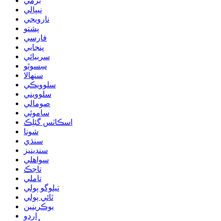
برمي
نيپالي
نارويجي
پشتو
فارسي
پنجابي
سربيائي
سِسوٿو
سنھالا
سلوويڪي
سلوويني
صومالي
ساموئي
اسڪاٽس گئلِڪ
شونا
سنڌي
سنڊينيز
سواهلي
تاجڪ
تاملي
تيلوگو ٻولي
ٿائي ٻولي
يوڪرينين
اردو