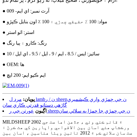
آرام ۽ خوبصورتي ، صحيح ميلاپ! نه رڳو گرم ، پر تمام ٿڌو!
● آرٽ نمبر: اي ايم- 009
● مواد: 100 ٪ حقيقي چمڙي ۽ 100 ٪ اون بنايل ڪپڙو
● استر: اٽو استر
● رنگ: ڪارو ۽ ٻيا رنگ
● سائيز: ايس / 8.5 ، ايم / 9 ، ايل / 9.5 ، اي ايل / 10
● OEM: ها
● ايم ڪيو ايم: 200 ايڇ
پويان:
مرد ل lambن / ر sheepن جي چمڙي واري ڪيشميري
ڳاڙهي دستانو قدرتي ڪاري سان
عورتن جي ر sheepن جي چمڙي جا چمڙا ٻه سلائي سان
اڳيون
MILDSHEEP 2002 ۾ قائم ڪئي وئي ، جڏهن اها هٿ جي
ورڪشاپ هئي اسان بين الاقوامي واپارين کي هٿ ڪرڻ ۽
هٿ سان سلائي ڪم ۾ 2012 تائين ويٺا هئاسين ، اسان بين