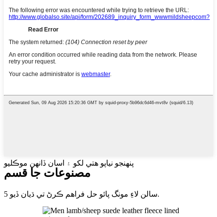
پنھنجو نياپو ھتي لکو ۽ اسان ڏانھن موڪليو
مصنوعات جا قسم
5 سالن لاءِ مونگ پائو حل فراهم ڪرڻ تي ڌيان ڏيو.