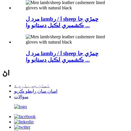
مرد ل lambا / ر sheep چمڙي جا
ڪشميري لڪيل دستانو وا ...
مرد ل lambا / ر sheep چمڙي جا
ڪشميري لڪيل دستانو وا ...
اڻ
اسان جي باري ۾
اسان سان رابطو ڪريو
سوالات