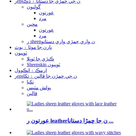
رepsن جي چمڙي جا دستانا ۽ ڌڪ
گوليون
عورتون
مرد
مچين
عورتون
مرد
ر sheepن واري چمڙي واري دستانو
ٻارن جا موٽا ۽ بوٽ
ٽوپيون
ڪپڙي جا ٽوپلا
Sheepskin ٽوپيون
ارمڪ ۽ انڪوول
رepsن جي چمڙن جا قالين ۽ تکا
تکيا
پولش مٽيس
قالين
عورتون ر leatherن جا چمڙا دستانا ...