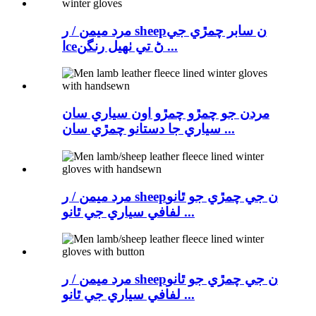
مرد میمن / ر sheepن سابر چمڙي جي
اceڻ تي ٺهيل رنگن ...
مردن جو چمڙو چمڙو اون سياري سان
سياري جا دستانو چمڙي سان ...
مرد میمن / ر sheepن جي چمڙي جو ٿانو
لفافي سياري جي ٿانو ...
مرد میمن / ر sheepن جي چمڙي جو ٿانو
لفافي سياري جي ٿانو ...