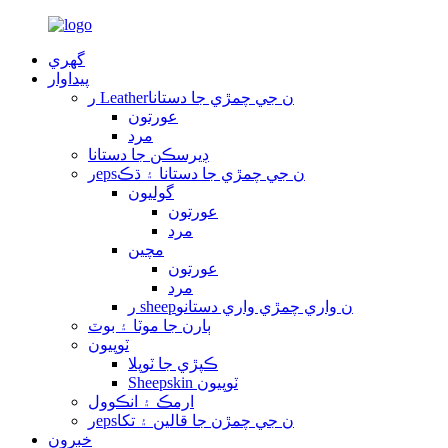
گهري
پيداوار
ر Leatherن جي چمڙي جا دستانا
عورتون
مرد
ڊيرسڪن جا دستانا
رepsن جي چمڙي جا دستانا ۽ ڌڪ
گوليون
عورتون
مرد
مچين
عورتون
مرد
ر sheepن واري چمڙي واري دستانو
ٻارن جا موٽا ۽ بوٽ
ٽوپيون
ڪپڙي جا ٽوپلا
Sheepskin ٽوپيون
ارمڪ ۽ انڪوول
رepsن جي چمڙن جا قالين ۽ تکا
خبرون