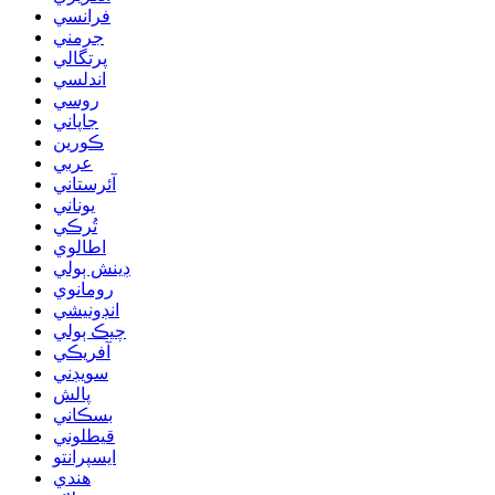
فرانسي
جرمني
پرتگالي
اندلسي
روسي
جاپاني
ڪورين
عربي
آئرستاني
يوناني
تُرڪي
اطالوي
ڊينش ٻولي
رومانوي
انڊونيشي
چيڪ ٻولي
آفريڪي
سويڊني
پالش
بسڪاني
قيطلوني
ايسپرانتو
هندي